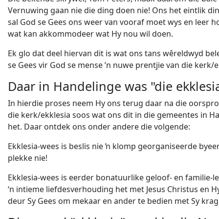
Vernuwing gaan nie die ding doen nie! Ons het eintlik d
sal God se Gees ons weer van vooraf moet wys en leer h
wat kan akkommodeer wat Hy nou wil doen.
Ek glo dat deel hiervan dit is wat ons tans wêreldwyd be
se Gees vir God se mense ’n nuwe prentjie van die kerk/e
Daar in Handelinge was "die ekklesia
In hierdie proses neem Hy ons terug daar na die oorspro
die kerk/ekklesia soos wat ons dit in die gemeentes in H
het. Daar ontdek ons onder andere die volgende:
Ekklesia-wees is beslis nie ŉ klomp georganiseerde bye
plekke nie!
Ekklesia-wees is eerder bonatuurlike geloof- en familie-
‘n intieme liefdesverhouding het met Jesus Christus en H
deur Sy Gees om mekaar en ander te bedien met Sy krag