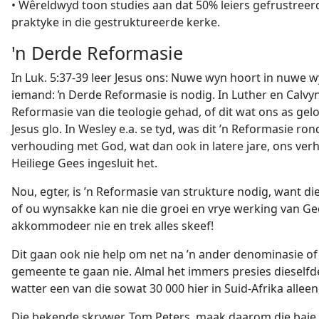
• Wêreldwyd toon studies aan dat 50% leiers gefrustreerd
praktyke in die gestruktureerde kerke.
'n Derde Reformasie
In Luk. 5:37-39 leer Jesus ons: Nuwe wyn hoort in nuwe
iemand: ŉ Derde Reformasie is nodig. In Luther en Calvyn
Reformasie van die teologie gehad, of dit wat ons as gel
Jesus glo. In Wesley e.a. se tyd, was dit ’n Reformasie r
verhouding met God, wat dan ook in latere jare, ons ve
Heiliege Gees ingesluit het.
Nou, egter, is ’n Reformasie van strukture nodig, want di
of ou wynsakke kan nie die groei en vrye werking van Gee
akkommodeer nie en trek alles skeef!
Dit gaan ook nie help om net na ’n ander denominasie o
gemeente te gaan nie. Almal het immers presies dieself
watter een van die sowat 30 000 hier in Suid-Afrika alleen,
Die bekende skrywer, Tom Peters, maak daarom die baie r