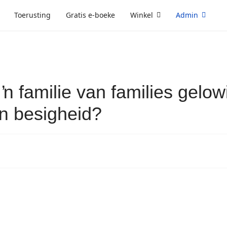
Toerusting
Gratis e-boeke
Winkel
Admin
 ŉ familie van families gelo
 ŉ besigheid?