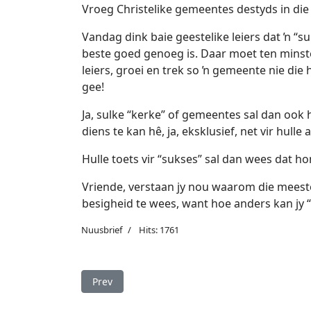
Vroeg Christelike gemeentes destyds in di
Vandag dink baie geestelike leiers dat ŉ “s
beste goed genoeg is. Daar moet ten minste
leiers, groei en trek so ŉ gemeente nie die
gee!
Ja, sulke “kerke” of gemeentes sal dan ook
diens te kan hê, ja, eksklusief, net vir hulle
Hulle toets vir “sukses” sal dan wees dat 
Vriende, verstaan jy nou waarom die meeste
besigheid te wees, want hoe anders kan jy
Nuusbrief
Hits: 1761
Previous article: Die Bybelse ekklesia of Nuwe
Prev