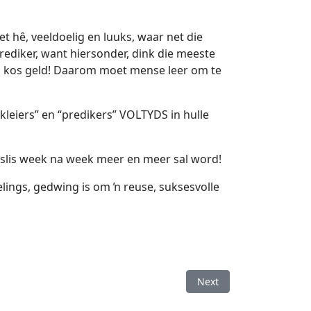
t hê, veeldoelig en luuks, waar net die
ediker, want hiersonder, dink die meeste
les kos geld! Daarom moet mense leer om te
leiers” en “predikers” VOLTYDS in hulle
eslis week na week meer en meer sal word!
elings, gedwing is om ŉ reuse, suksesvolle
Next article: WAAR KA
Next