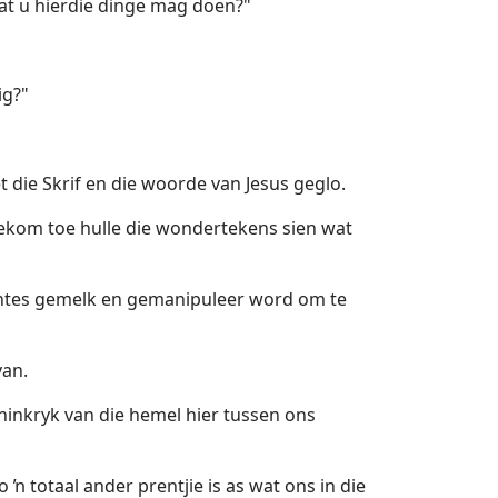
at u hierdie dinge mag doen?"
ig?"
t die Skrif en die woorde van Jesus geglo.
 gekom toe hulle die wondertekens sien wat
eentes gemelk en gemanipuleer word om te
van.
oninkryk van die hemel hier tussen ons
 ŉ totaal ander prentjie is as wat ons in die