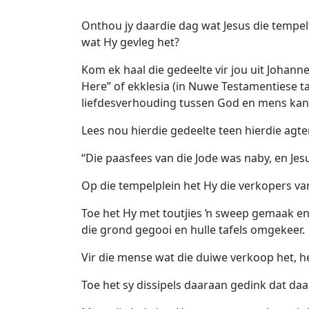
Onthou jy daardie dag wat Jesus die tempel
wat Hy gevleg het?
Kom ek haal die gedeelte vir jou uit Johanne
Here” of ekklesia (in Nuwe Testamentiese ta
liefdesverhouding tussen God en mens kan
Lees nou hierdie gedeelte teen hierdie agter
“Die paasfees van die Jode was naby, en Je
Op die tempelplein het Hy die verkopers van
Toe het Hy met toutjies ŉ sweep gemaak en a
die grond gegooi en hulle tafels omgekeer.
Vir die mense wat die duiwe verkoop het, h
Toe het sy dissipels daaraan gedink dat daar