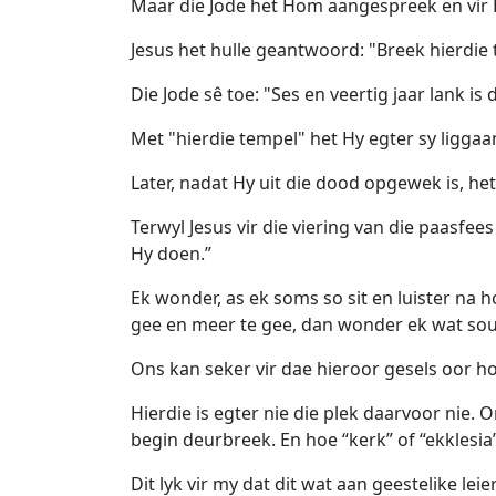
Maar die Jode het Hom aangespreek en vir 
Jesus het hulle geantwoord: "Breek hierdie 
Die Jode sê toe: "Ses en veertig jaar lank i
Met "hierdie tempel" het Hy egter sy ligga
Later, nadat Hy uit die dood opgewek is, het
Terwyl Jesus vir die viering van die paasfe
Hy doen.”
Ek wonder, as ek soms so sit en luister n
gee en meer te gee, dan wonder ek wat sou
Ons kan seker vir dae hieroor gesels oor h
Hierdie is egter nie die plek daarvoor nie.
begin deurbreek. En hoe “kerk” of “ekklesia”
Dit lyk vir my dat dit wat aan geestelike le