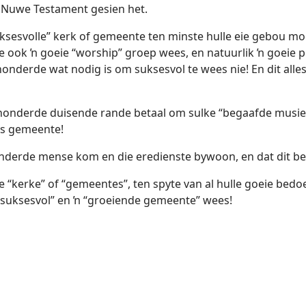
e Nuwe Testament gesien het.
uksesvolle” kerk of gemeente ten minste hulle eie gebou moe
 ook ŉ goeie “worship” groep wees, en natuurlik ŉ goeie pr
 honderde wat nodig is om suksesvol te wees nie! En dit al
 honderde duisende rande betaal om sulke “begaafde musiek
 as gemeente!
honderde mense kom en die eredienste bywoon, en dat dit b
 “kerke” of “gemeentes”, ten spyte van al hulle goeie bedo
 “suksesvol” en ŉ “groeiende gemeente” wees!
 Testamentiese gemeente lyk glad nie soos die kerk van vandag nie!