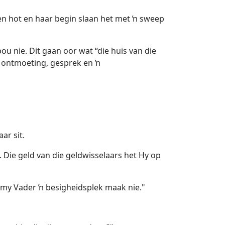
 en hot en haar begin slaan het met ŉ sweep
bou nie. Dit gaan oor wat “die huis van die
 ŉ ontmoeting, gesprek en ŉ
ar sit.
 Die geld van die geldwisselaars het Hy op
n my Vader ŉ besigheidsplek maak nie."