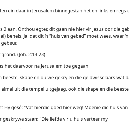
terrein daar in Jerusalem binnegestap het en links en regs
s 2 aan. Onthou egter, dit gaan nie hier vir Jesus oor die ge
al) behels. Ja, dat dit ŉ “huis van gebed” moet wees, waar
 gebeur.
grond. (Joh. 2:13-23)
sus het daarvoor na Jerusalem toe gegaan.
 beeste, skape en duiwe gekry en die geldwisselaars wat da
lmal uit die tempel uitgejaag, ook die skape en die beeste.
et Hy gesê: "Vat hierdie goed hier weg! Moenie die huis va
 geskrywe staan: "Die liefde vir u huis verteer my."