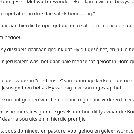
Hom gesê: "Met watter wonderteken kan u vir ons bewys d
tempel af en in drie dae sal Ek hom oprig."
s daar aan hierdie tempel gebou, en u sal hom in drie dae opr
am bedoel.
 sy dissipels daaraan gedink dat Hy dit gesê het, en hulle he
es in Jerusalem was, het daar baie mense tot geloof in Hom
a hoe gelowiges in “eredienste” van sommige kerke en gem
 Jesus gedoen het as Hy vandag hier sou ingestap het!
oekom dit gedoen word en oor die reg en die verkeerd hier
 Ons is immers besig om te gesels oor hoe dit lyk waar die K
 daarna sou uitsien in hierdie prentjie.
iers, soos dominees en pastore, voorgehou en geleer word, so