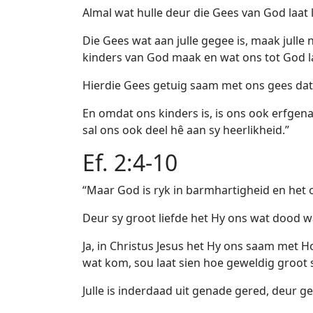
Almal wat hulle deur die Gees van God laat l
Die Gees wat aan julle gegee is, maak julle ni
kinders van God maak en wat ons tot God la
Hierdie Gees getuig saam met ons gees dat 
En omdat ons kinders is, is ons ook erfge
sal ons ook deel hê aan sy heerlikheid.”
Ef. 2:4-10
“Maar God is ryk in barmhartigheid en het on
Deur sy groot liefde het Hy ons wat dood w
Ja, in Christus Jesus het Hy ons saam met 
wat kom, sou laat sien hoe geweldig groot 
Julle is inderdaad uit genade gered, deur gel