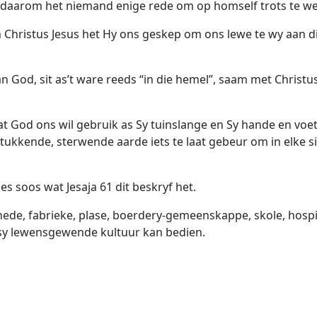
en daarom het niemand enige rede om op homself trots te we
n Christus Jesus het Hy ons geskep om ons lewe te wy aan 
van God, sit as’t ware reeds “in die hemel”, saam met Christus
at God ons wil gebruik as Sy tuinslange en Sy hande en voe
stukkende, sterwende aarde iets te laat gebeur om in elke s
s soos wat Jesaja 61 dit beskryf het.
de, fabrieke, plase, boerdery-gemeenskappe, skole, hospita
sy lewensgewende kultuur kan bedien.
odskap?