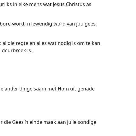
rliks in elke mens wat Jesus Christus as
gebore-word; ŉ lewendig word van jou gees;
 die regte en alles wat nodig is om te kan
 deurbreek is.
 die ander dinge saam met Hom uit genade
eur die Gees ŉ einde maak aan julle sondige