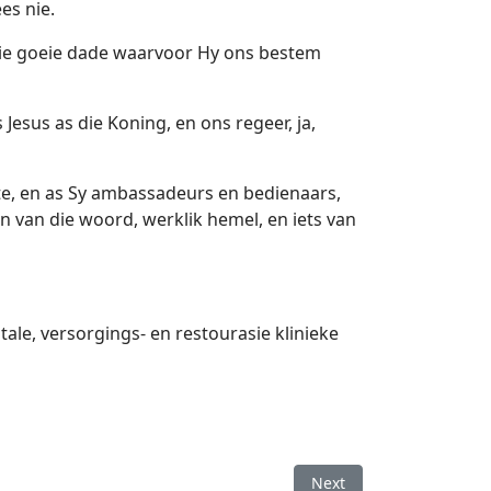
es nie.
die goeie dade waarvoor Hy ons bestem
 Jesus as die Koning, en ons regeer, ja,
te, en as Sy ambassadeurs en bedienaars,
in van die woord, werklik hemel, en iets van
le, versorgings- en restourasie klinieke
Next article: Weer oor g
Next