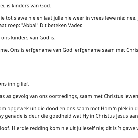
ei, is kinders van God.
e tot slawe nie en laat julle nie weer in vrees lewe nie; nee,
at roep: "Abba!" Dit beteken Vader.
ons kinders van God is.
name. Ons is erfgename van God, erfgename saam met Christ
s innig lief.
as as gevolg van ons oortredings, saam met Christus lewend
Hom opgewek uit die dood en ons saam met Hom ŉ plek in di
sy genade is deur die goedheid wat Hy in Christus Jesus aa
oof. Hierdie redding kom nie uit julleself nie; dit is ŉ gawe