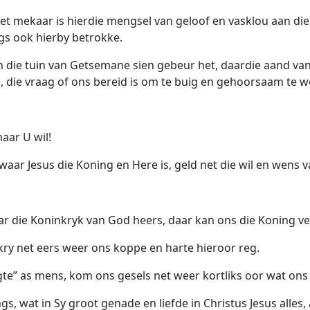
t mekaar is hierdie mengsel van geloof en vasklou aan die
ngs ook hierby betrokke.
 in die tuin van Getsemane sien gebeur het, daardie aand va
, die vraag of ons bereid is om te buig en gehoorsaam te w
maar U wil!
ar Jesus die Koning en Here is, geld net die wil en wens v
r die Koninkryk van God heers, daar kan ons die Koning ver
kry net eers weer ons koppe en harte hieroor reg.
te” as mens, kom ons gesels net weer kortliks oor wat ons
s, wat in Sy groot genade en liefde in Christus Jesus alles,