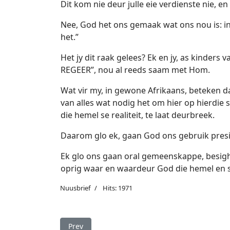
Dit kom nie deur julle eie verdienste nie, 
Nee, God het ons gemaak wat ons nou is: i
het.”
Het jy dit raak gelees? Ek en jy, as kinders 
REGEER”, nou al reeds saam met Hom.
Wat vir my, in gewone Afrikaans, beteken d
van alles wat nodig het om hier op hierdie 
die hemel se realiteit, te laat deurbreek.
Daarom glo ek, gaan God ons gebruik presie
Ek glo ons gaan oral gemeenskappe, besighe
oprig waar en waardeur God die hemel en 
Nuusbrief
Hits: 1971
Previous article: Wat was Jesus se sentrale bo
Prev