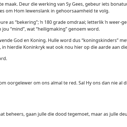
te maak. Deur die werking van Sy Gees, gebeur iets bonatuu
kies om Hom lewenslank in gehoorsaamheid te volg.
eure as “bekering”; ŉ 180 grade omdraai; letterlik ŉ weer-
 jou “mind”, wat “heiligmaking” genoem word.
ende God en Koning. Hulle word dus “koningskinders” met al
 in hierdie Koninkryk wat ook nou hier op die aarde aan die
ord.
Hom oorgelewer om ons almal te red. Sal Hy ons dan nie al
laat beheers, gaan julle die dood tegemoet, maar as julle d