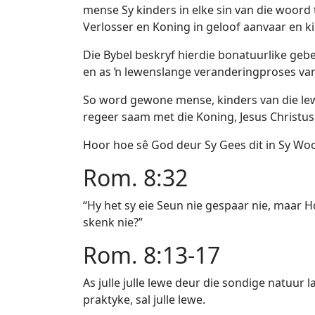
mense Sy kinders in elke sin van die woord 
Verlosser en Koning in geloof aanvaar en 
Die Bybel beskryf hierdie bonatuurlike geb
en as ŉ lewenslange veranderingproses van
So word gewone mense, kinders van die lew
regeer saam met die Koning, Jesus Christus,
Hoor hoe sê God deur Sy Gees dit in Sy Wo
Rom. 8:32
“Hy het sy eie Seun nie gespaar nie, maar 
skenk nie?”
Rom. 8:13-17
As julle julle lewe deur die sondige natuur 
praktyke, sal julle lewe.