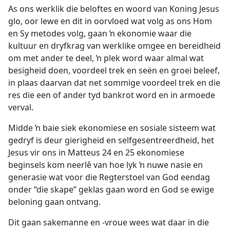
As ons werklik die beloftes en woord van Koning Jesus
glo, oor lewe en dit in oorvloed wat volg as ons Hom
en Sy metodes volg, gaan ŉ ekonomie waar die
kultuur en dryfkrag van werklike omgee en bereidheid
om met ander te deel, ŉ plek word waar almal wat
besigheid doen, voordeel trek en seën en groei beleef,
in plaas daarvan dat net sommige voordeel trek en die
res die een of ander tyd bankrot word en in armoede
verval.
Midde ŉ baie siek ekonomiese en sosiale sisteem wat
gedryf is deur gierigheid en selfgesentreerdheid, het
Jesus vir ons in Matteus 24 en 25 ekonomiese
beginsels kom neerlê van hoe lyk ŉ nuwe nasie en
generasie wat voor die Regterstoel van God eendag
onder “die skape” geklas gaan word en God se ewige
beloning gaan ontvang.
Dit gaan sakemanne en -vroue wees wat daar in die