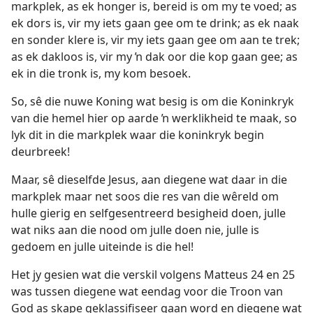
markplek, as ek honger is, bereid is om my te voed; as
ek dors is, vir my iets gaan gee om te drink; as ek naak
en sonder klere is, vir my iets gaan gee om aan te trek;
as ek dakloos is, vir my ŉ dak oor die kop gaan gee; as
ek in die tronk is, my kom besoek.
So, sê die nuwe Koning wat besig is om die Koninkryk
van die hemel hier op aarde ŉ werklikheid te maak, so
lyk dit in die markplek waar die koninkryk begin
deurbreek!
Maar, sê dieselfde Jesus, aan diegene wat daar in die
markplek maar net soos die res van die wêreld om
hulle gierig en selfgesentreerd besigheid doen, julle
wat niks aan die nood om julle doen nie, julle is
gedoem en julle uiteinde is die hel!
Het jy gesien wat die verskil volgens Matteus 24 en 25
was tussen diegene wat eendag voor die Troon van
God as skape geklassifiseer gaan word en diegene wat