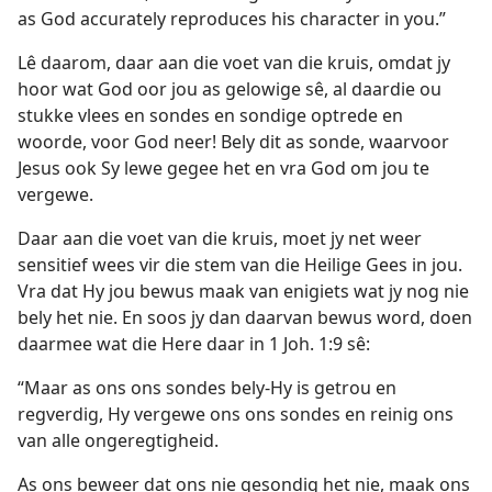
as God accurately reproduces his character in you.”
Lê daarom, daar aan die voet van die kruis, omdat jy
hoor wat God oor jou as gelowige sê, al daardie ou
stukke vlees en sondes en sondige optrede en
woorde, voor God neer! Bely dit as sonde, waarvoor
Jesus ook Sy lewe gegee het en vra God om jou te
vergewe.
Daar aan die voet van die kruis, moet jy net weer
sensitief wees vir die stem van die Heilige Gees in jou.
Vra dat Hy jou bewus maak van enigiets wat jy nog nie
bely het nie. En soos jy dan daarvan bewus word, doen
daarmee wat die Here daar in 1 Joh. 1:9 sê:
“Maar as ons ons sondes bely-Hy is getrou en
regverdig, Hy vergewe ons ons sondes en reinig ons
van alle ongeregtigheid.
As ons beweer dat ons nie gesondig het nie, maak ons