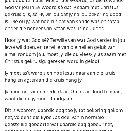
jou dood te maak. Met ander woorde, as die Lewende
God vir jou in Sy Woord sê dat jy saam met Christus
gekruisig is, sê Hy vir jou dat jy na jou bekering dood
is. Die ou jy, wat nog ŉ slaaf van sonde was en totaal
onder die beheer van Satan was, is nou dood!
Hoor jy wat God sê? Terwille van wat God verder in jou
lewe wil doen, en terwille van die heil en geluk van
almal rondom jou, moet jy, die ou vlees-jy, as saam met
Christus gekruisig, gereken word in geloof!
Jy moet as’t ware sien hoe Jesus daar aan die kruis
hang en agteraan die kruis hang jy!
Jy hang net vir een rede daar: Om daar dood te gaan,
want die ou jy moet doodgaan!
Dit is waarom, daardie dag toe jy tot bekering gekom
het, volgens die Bybel, as deel van ŉ normale
geestelike geboorte wat daardie dag gebeur het,