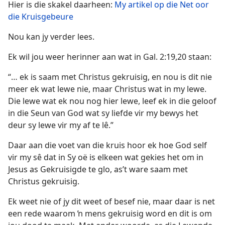
Hier is die skakel daarheen:
My artikel op die Net oor
die Kruisgebeure
Nou kan jy verder lees.
Ek wil jou weer herinner aan wat in Gal. 2:19,20 staan:
“… ek is saam met Christus gekruisig, en nou is dit nie
meer ek wat lewe nie, maar Christus wat in my lewe.
Die lewe wat ek nou nog hier lewe, leef ek in die geloof
in die Seun van God wat sy liefde vir my bewys het
deur sy lewe vir my af te lê.”
Daar aan die voet van die kruis hoor ek hoe God self
vir my sê dat in Sy oë is elkeen wat gekies het om in
Jesus as Gekruisigde te glo, as’t ware saam met
Christus gekruisig.
Ek weet nie of jy dit weet of besef nie, maar daar is net
een rede waarom ŉ mens gekruisig word en dit is om