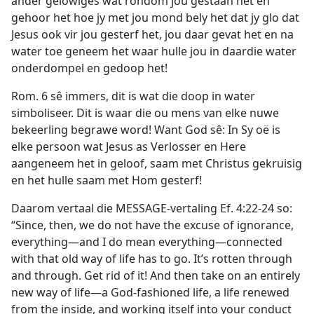
ander gelowiges wat rondom jou gestaan het en
gehoor het hoe jy met jou mond bely het dat jy glo dat
Jesus ook vir jou gesterf het, jou daar gevat het en na
water toe geneem het waar hulle jou in daardie water
onderdompel en gedoop het!
Rom. 6 sê immers, dit is wat die doop in water
simboliseer. Dit is waar die ou mens van elke nuwe
bekeerling begrawe word! Want God sê: In Sy oë is
elke persoon wat Jesus as Verlosser en Here
aangeneem het in geloof, saam met Christus gekruisig
en het hulle saam met Hom gesterf!
Daarom vertaal die MESSAGE-vertaling Ef. 4:22-24 so:
“Since, then, we do not have the excuse of ignorance,
everything—and I do mean everything—connected
with that old way of life has to go. It’s rotten through
and through. Get rid of it! And then take on an entirely
new way of life—a God-fashioned life, a life renewed
from the inside, and working itself into your conduct