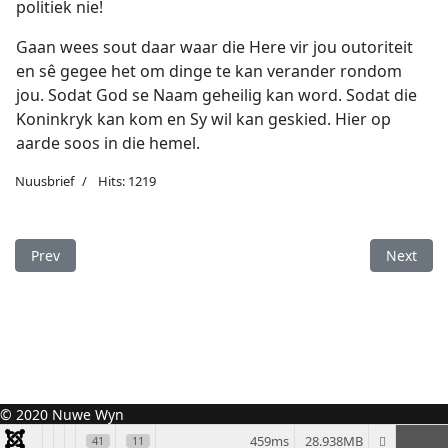
politiek nie!
Gaan wees sout daar waar die Here vir jou outoriteit
en sê gegee het om dinge te kan verander rondom
jou. Sodat God se Naam geheilig kan word. Sodat die
Koninkryk kan kom en Sy wil kan geskied. Hier op
aarde soos in die hemel.
Nuusbrief
Hits: 1219
Previous article: Alle koninkryke moet uiteindelik buig en pl
Next arti
Prev
Next
© 2020 Nuwe Wyn
459ms
28.938MB
41
11