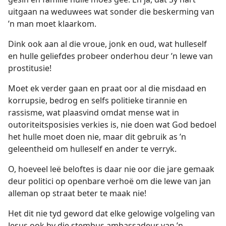
uitgaan na weduwees wat sonder die beskerming van
’n man moet klaarkom.
Dink ook aan al die vroue, jonk en oud, wat hulleself
en hulle geliefdes probeer onderhou deur ’n lewe van
prostitusie!
Moet ek verder gaan en praat oor al die misdaad en
korrupsie, bedrog en selfs politieke tirannie en
rassisme, wat plaasvind omdat mense wat in
outoriteitsposisies verkies is, nie doen wat God bedoel
het hulle moet doen nie, maar dit gebruik as ’n
geleentheid om hulleself en ander te verryk.
O, hoeveel leë beloftes is daar nie oor die jare gemaak
deur politici op openbare verhoë om die lewe van jan
alleman op straat beter te maak nie!
Het dit nie tyd geword dat elke gelowige volgeling van
Jesus ook by die stembus ambassadeur van ’n