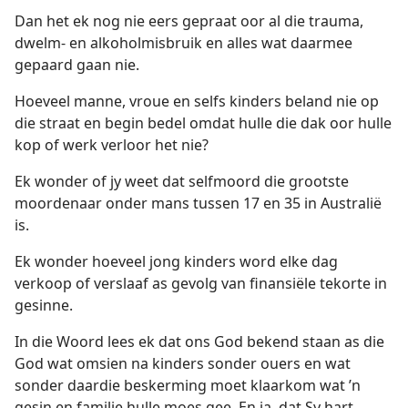
Dan het ek nog nie eers gepraat oor al die trauma,
dwelm- en alkoholmisbruik en alles wat daarmee
gepaard gaan nie.
Hoeveel manne, vroue en selfs kinders beland nie op
die straat en begin bedel omdat hulle die dak oor hulle
kop of werk verloor het nie?
Ek wonder of jy weet dat selfmoord die grootste
moordenaar onder mans tussen 17 en 35 in Australië
is.
Ek wonder hoeveel jong kinders word elke dag
verkoop of verslaaf as gevolg van finansiële tekorte in
gesinne.
In die Woord lees ek dat ons God bekend staan as die
God wat omsien na kinders sonder ouers en wat
sonder daardie beskerming moet klaarkom wat ’n
gesin en familie hulle moes gee. En ja, dat Sy hart