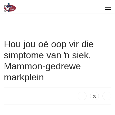
Hou jou oë oop vir die
simptome van ŉ siek,
Mammon-gedrewe
markplein