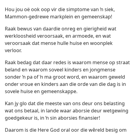
Hou jou oë ook oop vir die simptome van ŉ siek,
Mammon-gedrewe markplein en gemeenskap!
Raak bewus van daardie onreg en gierigheid wat
werkloosheid veroorsaak, en armoede, en wat
veroorsaak dat mense hulle huise en woonplek
verloor.
Raak bedag dat daar redes is waarom mense op straat
beland en waarom soveel kinders en jongmense
sonder ŉ pa of ŉ ma groot word, en waarom geweld
onder vroue en kinders aan die orde van die dag is in
sovele huise en gemeenskappe.
Kan jy glo dat die meeste van ons deur ons belasting
wat ons betaal, in lande waar aborsie deur wetgewing
goedgekeur is, in ŉ sin aborsies finansier!
Daarom is die Here God oral oor die wêreld besig om