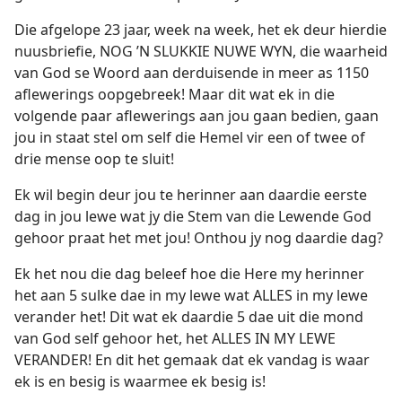
Die afgelope 23 jaar, week na week, het ek deur hierdie
nuusbriefie, NOG ’N SLUKKIE NUWE WYN, die waarheid
van God se Woord aan derduisende in meer as 1150
aflewerings oopgebreek! Maar dit wat ek in die
volgende paar aflewerings aan jou gaan bedien, gaan
jou in staat stel om self die Hemel vir een of twee of
drie mense oop te sluit!
Ek wil begin deur jou te herinner aan daardie eerste
dag in jou lewe wat jy die Stem van die Lewende God
gehoor praat het met jou! Onthou jy nog daardie dag?
Ek het nou die dag beleef hoe die Here my herinner
het aan 5 sulke dae in my lewe wat ALLES in my lewe
verander het! Dit wat ek daardie 5 dae uit die mond
van God self gehoor het, het ALLES IN MY LEWE
VERANDER! En dit het gemaak dat ek vandag is waar
ek is en besig is waarmee ek besig is!