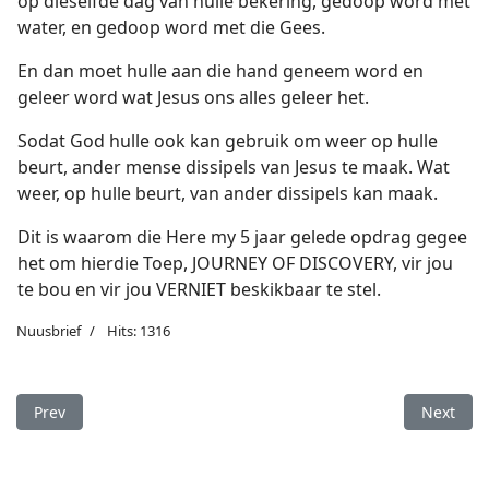
op dieselfde dag van hulle bekering, gedoop word met
water, en gedoop word met die Gees.
En dan moet hulle aan die hand geneem word en
geleer word wat Jesus ons alles geleer het.
Sodat God hulle ook kan gebruik om weer op hulle
beurt, ander mense dissipels van Jesus te maak. Wat
weer, op hulle beurt, van ander dissipels kan maak.
Dit is waarom die Here my 5 jaar gelede opdrag gegee
het om hierdie Toep, JOURNEY OF DISCOVERY, vir jou
te bou en vir jou VERNIET beskikbaar te stel.
Nuusbrief
Hits: 1316
Previous article: Laai die Toepassing, JOURNEY OF DISCOVERY,
Next arti
Prev
Next