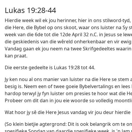
Lukas 19:28-44
Hierdie week wil ek jou herinner, hier in ons stilword-ty
die Here, die Bybel op ons skoot, waar ons luister na Sy 
week van die 6de tot die 12de April 32 n.C. in Jesus se le
die geskiedenis van die wêreld onherkenbaar en vir ewig
Vandag gaan ek jou neem na twee Skrifgedeeltes waarin 
kan praat.
Die eerste gedeelte is Lukas 19:28 tot 44.
Jy ken nou al ons manier van luister na die Here se stem 
besig is. Neem een of twee goeie Bybelvertalings en lees 
hardop terwyl jy fyn luister om presies te hoor wat die He
Probeer om dit dan in jou eie woorde so volledig moontlik
Wat hoor jy sê die Here Jesus vandag vir jou deur hierdie
(So klein bietjie agtergrond: Dit is ook belangrik om te o
spesifieke Sondag van daardie spesifieke week, is 'n lam 