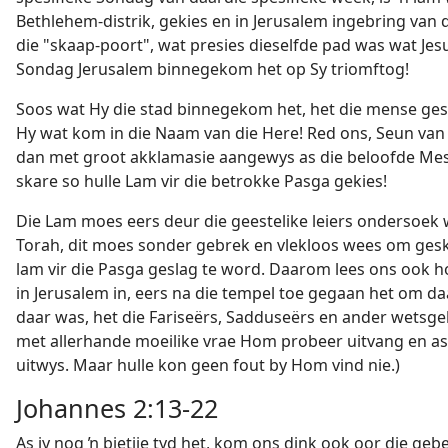
Bethlehem-distrik, gekies en in Jerusalem ingebring van 
die "skaap-poort", wat presies dieselfde pad was wat Jes
Sondag Jerusalem binnegekom het op Sy triomftog!
Soos wat Hy die stad binnegekom het, het die mense ges
Hy wat kom in die Naam van die Here! Red ons, Seun van 
dan met groot akklamasie aangewys as die beloofde Mess
skare so hulle Lam vir die betrokke Pasga gekies!
Die Lam moes eers deur die geestelike leiers ondersoek 
Torah, dit moes sonder gebrek en vlekloos wees om gesk
lam vir die Pasga geslag te word. Daarom lees ons ook ho
in Jerusalem in, eers na die tempel toe gegaan het om daa
daar was, het die Fariseërs, Sadduseërs en ander wetsg
met allerhande moeilike vrae Hom probeer uitvang en as
uitwys. Maar hulle kon geen fout by Hom vind nie.)
Johannes 2:13-22
As jy nog ŉ bietjie tyd het, kom ons dink ook oor die geb