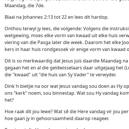
Maandag, die 7de.
Blaai na Johannes 2:13 tot 22 en lees dit hardop.
Onthou terwyl jy lees, die volgende: Volgens die instruksi
wetgewing, moes elke vorm van kwaad uit elke huis verw
viering van die Pasga later die week. Daarom het elke J
kers in haar huis rondgesoek vir enige vorm van kwaad o
Dit is so merkwaardig dat Jesus juis daardie Maandag na
gegaan het en al die geldwisselaars daar uitgejaag het (Lu
die "kwaad" uit "die huis van Sy Vader" te verwyder.
Dink ŉ bietjie na oor wat Jesus vandag sou doen as Hy op
ons “kerk” noem, sou binnestap. Wat sou Hy vandag kom
het?
Hoe raak dit jou lewe? Wat sê die Here vandag vir jou pe
hoe gaan jy in gehoorsaamheid daarop reageer.