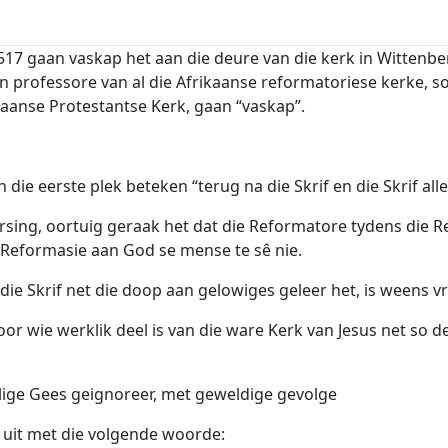
517 gaan vaskap het aan die deure van die kerk in Wittenber
rofessore van al die Afrikaanse reformatoriese kerke, soo
ikaanse Protestantse Kerk, gaan “vaskap”.
die eerste plek beteken “terug na die Skrif en die Skrif alle
vorsing, oortuig geraak het dat die Reformatore tydens die
 Reformasie aan God se mense te sê nie.
 die Skrif net die doop aan gelowiges geleer het, is weens v
or wie werklik deel is van die ware Kerk van Jesus net so d
eilige Gees geignoreer, met geweldige gevolge
uit met die volgende woorde: