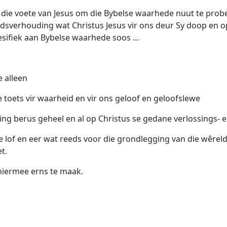
die voete van Jesus om die Bybelse waarhede nuut te probee
dsverhouding wat Christus Jesus vir ons deur Sy doop en 
pesifiek aan Bybelse waarhede soos …
e alleen
ale toets vir waarheid en vir ons geloof en geloofslewe
ossing berus geheel en al op Christus se gedane verlossings
e lof en eer wat reeds voor die grondlegging van die wêreld S
t.
iermee erns te maak.