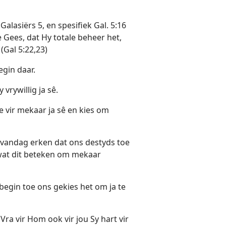
Galasiërs 5, en spesifiek Gal. 5:16
 Gees, dat Hy totale beheer het,
(Gal 5:22,23)
egin daar.
 vrywillig ja sê.
de vir mekaar ja sê en kies om
an vandag erken dat ons destyds toe
 wat dit beteken om mekaar
begin toe ons gekies het om ja te
 Vra vir Hom ook vir jou Sy hart vir