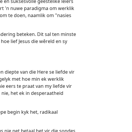
e en suksesvolle geestelike leiers
kort 'n nuwe paradigma om werklik
 om te doen, naamlik om "nasies
ndering beteken. Dit sal ten minste
hoe lief Jesus die wêreld en sy
diepte van die Here se liefde vir
rgelyk met hoe min ek werklik
e eers te praat van my liefde vir
 nie, het ek in desperaatheid
pe begin kyk het, radikaal
s nie net betaal het vir die sondes