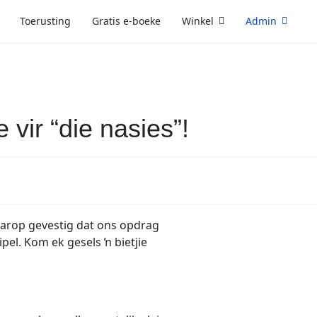
Toerusting
Gratis e-boeke
Winkel
Admin
 vir “die nasies”!
aarop gevestig dat ons opdrag
ipel. Kom ek gesels ŉ bietjie