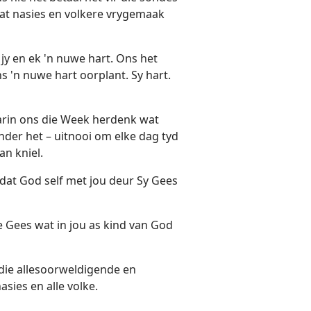
dat nasies en volkere vrygemaak
 jy en ek 'n nuwe hart. Ons het
ns 'n nuwe hart oorplant. Sy hart.
aarin ons die Week herdenk wat
nder het – uitnooi om elke dag tyd
an kniel.
 dat God self met jou deur Sy Gees
Gees wat in jou as kind van God
 die allesoorweldigende en
asies en alle volke.