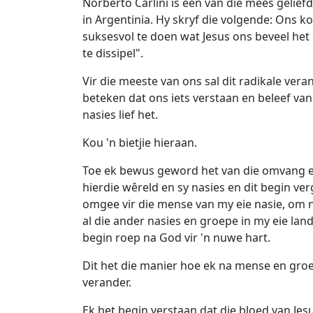
Norberto Carlini is een van die mees geliefd
in Argentinia. Hy skryf die volgende: Ons 
suksesvol te doen wat Jesus ons beveel het
te dissipel".
Vir die meeste van ons sal dit radikale vera
beteken dat ons iets verstaan en beleef van 
nasies lief het.
Kou 'n bietjie hieraan.
Toe ek bewus geword het van die omvang en 
hierdie wêreld en sy nasies en dit begin ve
omgee vir die mense van my eie nasie, om ni
al die ander nasies en groepe in my eie land
begin roep na God vir 'n nuwe hart.
Dit het die manier hoe ek na mense en groe
verander.
Ek het begin verstaan dat die bloed van Jesu