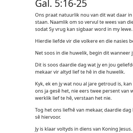
Gal. 5:16-25
Ons praat natuurlik nou van dit wat daar in 
staan. Naamlik om so vervul te wees van die
sodat Sy vrug kan sigbaar word in my lewe. 
Hierdie liefde vir die volkere en die nasies b
Net soos in die huwelik, begin dit wanneer jy
Dit is soos daardie dag wat jy en jou gelief
mekaar vir altyd lief te hê in die huwelik.
Kyk, ek en jy wat nou al jare getroud is, k
ons ja gesê het, nie eers twee persent van
werklik lief te hê, verstaan het nie.
Tog het ons liefhê van mekaar, daardie dag 
sê hiervoor.
Jy is klaar voltyds in diens van Koning Jesus.