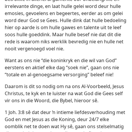
irrelevante dinge, en laat hulle gelei word deur hulle
emosies, gevoelens en begeertes, eerder as om gelei
word deur God se Gees. Hulle dink dat hulle bedoeling
hier op aarde is om hulle gawes en talente uit te leef
soos hulle goeddink. Maar hulle besef nie dat dit die
rede is waarom niks werklik bevredig nie en hulle net
nooit vergenoegd voel nie.
Want as ons nie “die koninkryk en die wil van God”
eerstens en aktief elke dag “soek nie”, gaan ons nie
“totale en al-genoegsame versorging” beleef nie!
Daarom is dit so nodig om na ons Al-Voorbeeld, Jesus
Christus, te kyk en te luister na wat God die Gees self
vir ons in die Woord, die Bybel, hieroor sê.
1 Joh. 3:8 sê dat deur ŉ intieme liefdesverhouding met
God en met Jesus as die Koning, deur 24/7 elke
oomblik net te doen wat Hy sê, gaan ons stelselmatig