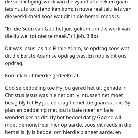
die vernietigingswerk van die vyand afbreek en gaan
iets nuuts tot stand kan kom; ŉ nuwe realiteit; iets van
die werklikheid soos wat dit in die hemel reeds is.
“En die Seun van God het juis gekom om die werk van
die duiwel tot niet te maak.” (1 Joh. 3:8b)
Dit was Jesus, as die Finale Adam, se opdrag soos wat
dit die Eerste Adam se opdrag was. En nou is dit ons
opdrag.
Kom ek sluit hierdie gedeelte af.
God se bedoeling toe Hy jou gered het uit genade in
Christus Jesus was nie net dat jy intussen net moet
besig bly tot Hy jou eendag hemel toe gaan vat nie. Sy
plan en bedoeling met jou is baie meer en baie
wonderliker as dit: Hy het bedoel dat jy God se wil
moet demonstreer hier op aarde, soos dit reeds in die
hemel is! Jy is bedoel om hierdie planeet aarde, en