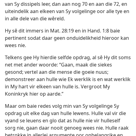
van Sy dissipels leer, dan aan nog 70 en aan die 72, en
uiteindelik aan elkeen van Sy volgelinge oor alle tye en
in alle dele van die wêreld.
Hy sê dit immers in Mat. 28:19 en in Hand. 1:8 baie
pertinent sodat daar geen onduidelikheid hieroor kan
wees nie.
Telkens gee Hy hierdie selfde opdrag, al sê Hy dit soms
net met ander woorde: “Gaan, maak die siekes
gesond; vertel aan die mense die goeie nuus;
demonstreer aan hulle wie Ek werklik is en wat werklik
in My hart vir elkeen van hulle is. Vergroot My
Koninkryk hier op aarde.”
Maar om baie redes volg min van Sy volgelinge Sy
opdrag uit elke dag van hulle lewens. Hulle val vir die
vyand se leuens en glo dat as hulle nie vir hulleself
sorg nie, gaan daar nooit genoeg wees nie. Hulle raak
betrokke in allerlei argumente oor onbelangrike en