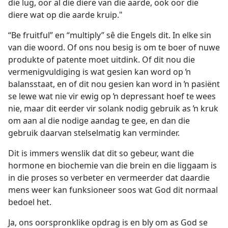
die lug, oor al die diere van die aarde, ook oor die
diere wat op die aarde kruip."
“Be fruitful” en “multiply” sê die Engels dit. In elke sin
van die woord. Of ons nou besig is om te boer of nuwe
produkte of patente moet uitdink. Of dit nou die
vermenigvuldiging is wat gesien kan word op ŉ
balansstaat, en of dit nou gesien kan word in ŉ pasiënt
se lewe wat nie vir ewig op ŉ depressant hoef te wees
nie, maar dit eerder vir solank nodig gebruik as ŉ kruk
om aan al die nodige aandag te gee, en dan die
gebruik daarvan stelselmatig kan verminder.
Dit is immers wenslik dat dit so gebeur, want die
hormone en biochemie van die brein en die liggaam is
in die proses so verbeter en vermeerder dat daardie
mens weer kan funksioneer soos wat God dit normaal
bedoel het.
Ja, ons oorspronklike opdrag is en bly om as God se