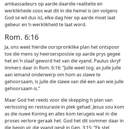
ambassadeurs op aarde daardie realiteite en
werklikhede soos wat dit in die hemel is (en volgens
God se wil dus is), elke dag hier op aarde moet laat
gebeur en ŉ werklikheid te laat word.
Rom. 6:16
Ja, ons weet hierdie oorspronklike plan het ontspoor
toe die mens sy heersersposisie op aarde prys gegee
het en ŉ slaaf geword het van die vyand. Paulus skryf
immers daar in Rom. 6:16: “Julle weet tog: as julle julle
aan iemand onderwerp om hom as slawe te
gehoorsaam, is julle die slawe van dié een aan wie julle
gehoorsaam is.”
Maar God het reeds voor die skepping ŉ plan van
verlossing en restourasie in plek gehad. Jesus sou kom
as die nuwe Koning en alles kom terugeis wat in die
proses verlore geraak het. God het dit sommer daar in
die begin vir die vyand gesê in Gen. 3:15: “Ek stel