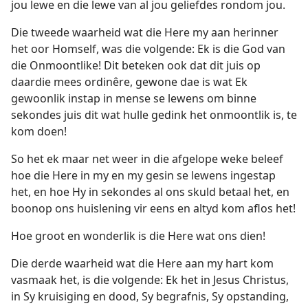
jou lewe en die lewe van al jou geliefdes rondom jou.
Die tweede waarheid wat die Here my aan herinner
het oor Homself, was die volgende: Ek is die God van
die Onmoontlike! Dit beteken ook dat dit juis op
daardie mees ordinêre, gewone dae is wat Ek
gewoonlik instap in mense se lewens om binne
sekondes juis dit wat hulle gedink het onmoontlik is, te
kom doen!
So het ek maar net weer in die afgelope weke beleef
hoe die Here in my en my gesin se lewens ingestap
het, en hoe Hy in sekondes al ons skuld betaal het, en
boonop ons huislening vir eens en altyd kom aflos het!
Hoe groot en wonderlik is die Here wat ons dien!
Die derde waarheid wat die Here aan my hart kom
vasmaak het, is die volgende: Ek het in Jesus Christus,
in Sy kruisiging en dood, Sy begrafnis, Sy opstanding,