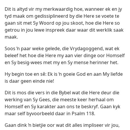
Dit is altyd vir my merkwaardig hoe, wanneer ek en jy
tyd maak om gedissiplineerd by die Here se voete te
gaan sit met Sy Woord op jou skoot, hoe die Here so
getrou in jou lewe inspreek daar waar dit werklik saak
maak.
Soos ŉ paar weke gelede, die Vrydagoggend, wat ek
beleef het hoe die Here my aan vier dinge oor Homself
en Sy besig-wees met my en Sy mense herinner het.
Hy begin toe en sê: Ek is ŉ goeie God en aan My liefde
is daar geen einde nie!
Dit is mos die vers in die Bybel wat die Here deur die
werking van Sy Gees, die meeste keer herhaal om
Homself en Sy karakter aan ons te beskryf. Gaan kyk
maar self byvoorbeeld daar in Psalm 118.
Gaan dink ŉ bietjie oor wat dit alles impliseer vir jou,