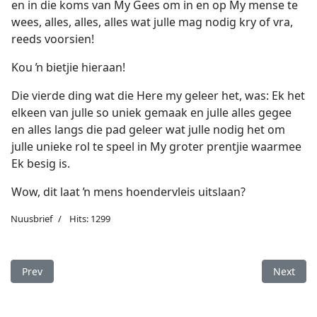
en in die koms van My Gees om in en op My mense te
wees, alles, alles, alles wat julle mag nodig kry of vra,
reeds voorsien!
Kou ŉ bietjie hieraan!
Die vierde ding wat die Here my geleer het, was: Ek het
elkeen van julle so uniek gemaak en julle alles gegee
en alles langs die pad geleer wat julle nodig het om
julle unieke rol te speel in My groter prentjie waarmee
Ek besig is.
Wow, dit laat ŉ mens hoendervleis uitslaan?
Nuusbrief
Hits: 1299
Previous article: Ef. 2: 5 tot 7
Next arti
Prev
Next