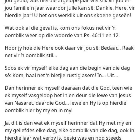
jou gebid, was hierdie afgelope jaar werklik vir jou en
jou familie ŉ jaar waaroor julle kan sê: Dankie, Here, vir
hierdie jaar! U het ons werklik uit ons skoene geseën!
Wat ook al die geval is, kom ons fokus net vir ŉ
oomblik weer op die woorde van Ps. 46:11 en 12.
Hoor jy hoe die Here ook daar vir jou sê: Bedaar… Raak
net vir ŉ oomblik stil…
Soos ek vir myself elke dag aan die begin van die dag
sê: Kom, haal net ŉ bietjie rustig asem! In… Uit…
Dan herinner ek myself daaraan dat die God, teen wie
ek myself vasgeloop het in en deur die lewe van Jesus
van Nasaret, daardie God… lewe en Hy is op hierdie
oomblik hier by my en in my!
Ja, dit is dan wat ek myself herinner dat Hy met my en
my geliefdes elke dag, elke oomblik van die dag, ook in
hierdie jaar wat verby is, besig was en nog steeds