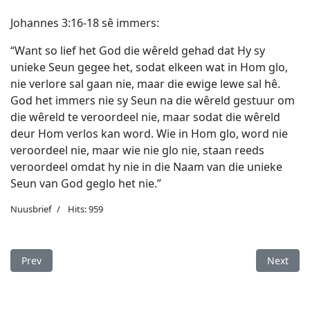
Johannes 3:16-18 sê immers:
“Want so lief het God die wêreld gehad dat Hy sy
unieke Seun gegee het, sodat elkeen wat in Hom glo,
nie verlore sal gaan nie, maar die ewige lewe sal hê.
God het immers nie sy Seun na die wêreld gestuur om
die wêreld te veroordeel nie, maar sodat die wêreld
deur Hom verlos kan word. Wie in Hom glo, word nie
veroordeel nie, maar wie nie glo nie, staan reeds
veroordeel omdat hy nie in die Naam van die unieke
Seun van God geglo het nie.”
Nuusbrief
Hits: 959
Previous article: 'n Geseënde feestyd vir jou en jou geliefdes!
Next arti
Prev
Next