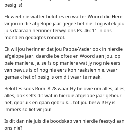
besig is!
Ek weet nie watter beloftes en watter Woord die Here
vir jou in die afgelope jaar gegee het nie. Tog wil ek jou
juis daaraan herinner terwyl ons Ps. 46: 11 in ons
mond en gedagtes rondrol.
Ek wil jou herinner dat jou Pappa-Vader ook in hierdie
afgelope jaar,
daardie beloftes en Woord aan jou, op
baie maniere, ja, selfs op maniere wat jy nog nie eers
van bewus is of nog nie eers kon raaksien nie, waar
gemaak het of besig is om dit waar te maak.
Beloftes soos Rom. 8:28 waar Hy belowe om alles, alles,
alles, ook selfs dit wat in hierdie afgelope jaar gebeur
het, gebruik en gaan gebruik… tot jou beswil! Hy is
immers so lief vir jou!
Is dit dan nie juis die boodskap van hierdie feestyd aan
ons nie?