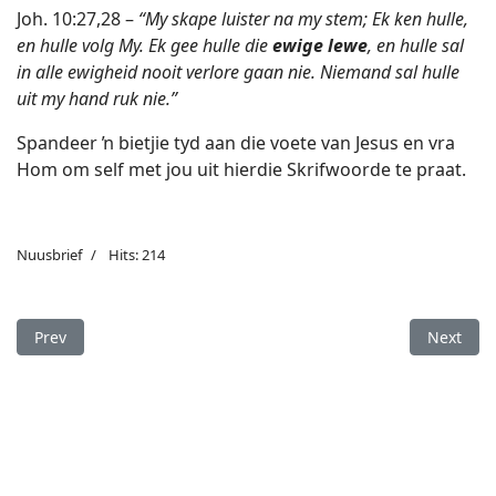
Joh. 10:27,28 –
“My skape luister na my stem; Ek ken hulle,
en hulle volg My. Ek gee hulle die
ewige lewe
, en hulle sal
in alle ewigheid nooit verlore gaan nie. Niemand sal hulle
uit my hand ruk nie.”
Spandeer ŉ bietjie tyd aan die voete van Jesus en vra
Hom om self met jou uit hierdie Skrifwoorde te praat.
Nuusbrief
Hits: 214
Previous article: “Ewige lewe” beteken nie net om hemel toe te
Next arti
Prev
Next