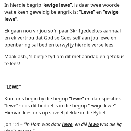
In hierdie begrip
“ewige lewe”
, is daar twee woorde
wat elkeen geweldig belangrik is:
“Lewe”
en
“ewige
lewe”
.
Ek gaan nou vir jou so ŉ paar Skrifgedeeltes aanhaal
en ek vertrou dat God se Gees self aan jou lewe en
openbaring sal bedien terwyl jy hierdie verse lees.
Maak asb., ŉ bietjie tyd om dit met aandag en gefokus
te lees!
“LEWE”
Kom ons begin by die begrip
“lewe”
en dan spesifiek
“lewe” soos dit bedoel is in die begrip “ewige lewe”.
Hiervan lees ons op soveel plekke in die Bybel.
Joh 1:4 –
“In Hom was daar
lewe
, en dié
lewe
was die lig