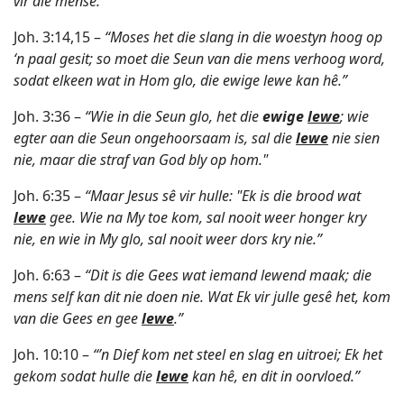
vir die mense.”
Joh. 3:14,15 –
“Moses het die slang in die woestyn hoog op
‘n paal gesit; so moet die Seun van die mens verhoog word,
sodat elkeen wat in Hom glo, die ewige lewe kan hê.”
Joh. 3:36 –
“Wie in die Seun glo, het die
ewige
lewe
; wie
egter aan die Seun ongehoorsaam is, sal die
lewe
nie sien
nie, maar die straf van God bly op hom."
Joh. 6:35 –
“Maar Jesus sê vir hulle: "Ek is die brood wat
lewe
gee. Wie na My toe kom, sal nooit weer honger kry
nie, en wie in My glo, sal nooit weer dors kry nie.”
Joh. 6:63 –
“Dit is die Gees wat iemand lewend maak; die
mens self kan dit nie doen nie. Wat Ek vir julle gesê het, kom
van die Gees en gee
lewe
.”
Joh. 10:10 –
“’n Dief kom net steel en slag en uitroei; Ek het
gekom sodat hulle die
lewe
kan hê, en dit in oorvloed.”