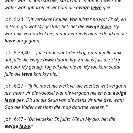
water wat Ek hom sal gee, sal in hom ‘n fontein wees met
water wat opborrel en vir hom die
ewige
lewe
gee."
Joh. 5:24
"Dit verseker Ek julle: Wie luister na wat Ek sê, en
in Hom glo wat My gestuur het, het die
ewige
lewe
. Hy
word nie veroordeel nie, maar het reeds uit die dood na die
lewe
oorgegaan.”
Joh. 5:39,40 –
“Julle ondersoek die Skrif, omdat julle dink
dat julle die ewige
lewe
daarin kry. En dit is juis die Skrif
wat oor My getuig. Tog wil julle nie na My toe kom sodat
julle die
lewe
kan kry nie.”
Joh. 6:27 –
“Julle moet nie werk vir die voedsel wat vergaan
nie, maar vir die voedsel wat nie vergaan nie en wat
ewige
lewe
gee. Dit sal die Seun van die mens vir julle gee, want
God die Vader het Hom die mag daartoe verleen."
Joh. 6:47 -
"Dit verseker Ek julle: Wie in My glo, het die
ewige
lewe
.”