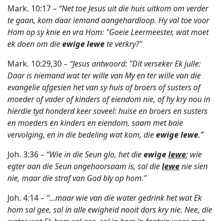
Mark. 10:17 –
“Net toe Jesus uit die huis uitkom om verder
te gaan, kom daar iemand aangehardloop. Hy val toe voor
Hom op sy knie en vra Hom: "Goeie Leermeester, wat moet
ek doen om die
ewige lewe
te verkry?"
Mark. 10:29,30 –
“Jesus antwoord: "Dit verseker Ek julle:
Daar is niemand wat ter wille van My en ter wille van die
evangelie afgesien het van sy huis of broers of susters of
moeder of vader of kinders of eiendom nie, of hy kry nou in
hierdie tyd honderd keer soveel: huise en broers en susters
en moeders en kinders en eiendom, saam met baie
vervolging, en in die bedeling wat kom, die
ewige lewe
.”
Joh. 3:36 –
“Wie in die Seun glo, het die
ewige
lewe
; wie
egter aan die Seun ongehoorsaam is, sal die
lewe
nie sien
nie, maar die straf van God bly op hom."
Joh. 4:14 –
“...maar wie van die water gedrink het wat Ek
hom sal gee, sal in alle ewigheid nooit dors kry nie. Nee, die