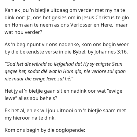
Kan ek jou ’n bietjie uitdaag om verder met my na te
dink oor: Ja, ons het gekies om in Jesus Christus te glo
en Hom aan te neem as ons Verlosser en Here,
maar
wat nou verder?
As ’n beginpunt vir ons nadenke, kom ons begin weer
by die bekendste verse in die Bybel, by Johannes 3:16.
“God het die wêreld so liefgehad dat Hy sy enigste Seun
gegee het, sodat dié wat in Hom glo, nie verlore sal gaan
nie maar die ewige lewe sal hê.”
Het jy al ŉ bietjie gaan sit en nadink oor wat “ewige
lewe” alles sou behels?
Ek het al, en ek wil jou uitnooi om ŉ bietjie saam met
my hieroor na te dink.
Kom ons begin by die ooglopende: