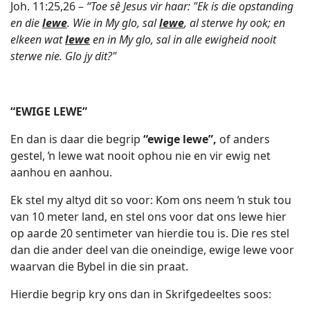
Joh. 11:25,26 –
“Toe sê Jesus vir haar: "Ek is die opstanding
en die
lewe
. Wie in My glo, sal
lewe
, al sterwe hy ook; en
elkeen wat
lewe
en in My glo, sal in alle ewigheid nooit
sterwe nie. Glo jy dit?"
“EWIGE LEWE”
En dan is daar die begrip
“ewige lewe”,
of anders
gestel, ŉ lewe wat nooit ophou nie en vir ewig net
aanhou en aanhou.
Ek stel my altyd dit so voor: Kom ons neem ŉ stuk tou
van 10 meter land, en stel ons voor dat ons lewe hier
op aarde 20 sentimeter van hierdie tou is. Die res stel
dan die ander deel van die oneindige, ewige lewe voor
waarvan die Bybel in die sin praat.
Hierdie begrip kry ons dan in Skrifgedeeltes soos: