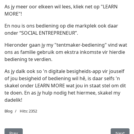
As jy meer oor elkeen wil lees, kliek net op "LEARN
MORE"!
En nou is ons bediening op die markplek ook daar
onder “SOCIAL ENTREPRENEUR”.
Hieronder gaan jy my "tentmaker-bediening" vind wat
ons as familie gebruik om ekstra inkomste vir hierdie
bediening te verdien.
As jy dalk ook so 'n digitale besigheids-app vir jouself
of jou besigheid of bediening wil hê, is daar selfs 'n
skakel onder LEARN MORE wat jou in staat stel om dit
te doen. En as jy hulp nodig het hiermee, skakel my
dadelik!
Blog
Hits: 2352
Previous article: Profetiese woorde vir 2025 en verder (al 7 del
Next arti
Prev
Next