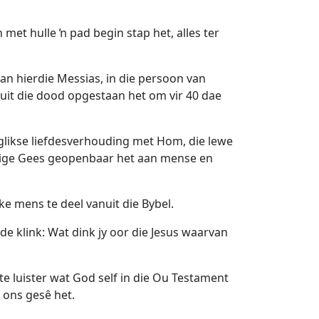
et hulle ŉ pad begin stap het, alles ter
an hierdie Messias, in die persoon van
ae uit die dood opgestaan het om vir 40 dae
glikse liefdesverhouding met Hom, die lewe
eilige Gees geopenbaar het aan mense en
e mens te deel vanuit die Bybel.
e klink: Wat dink jy oor die Jesus waarvan
e luister wat God self in die Ou Testament
 ons gesê het.