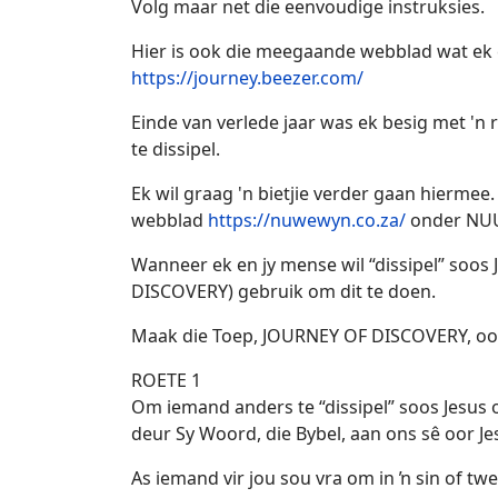
Volg maar net die eenvoudige instruksies.
Hier is ook die meegaande webblad wat ek 
https://journey.beezer.com/
Einde van verlede jaar was ek besig met 'n
te dissipel.
Ek wil graag 'n bietjie verder gaan hiermee
webblad
https://nuwewyn.co.za/
onder NUU
Wanneer ek en jy mense wil “dissipel” soos 
DISCOVERY) gebruik om dit te doen.
Maak die Toep, JOURNEY OF DISCOVERY, oop 
ROETE 1
Om iemand anders te “dissipel” soos Jesus 
deur Sy Woord, die Bybel, aan ons sê oor Je
As iemand vir jou sou vra om in ŉ sin of t