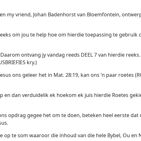
en my vriend, Johan Badenhorst van Bloemfontein, ontwerp
 reeks om jou te help hoe om hierdie toepassing te gebruik 
. Daarom ontvang jy vandag reeds DEEL 7 van hierdie reeks. 
SBRIEFIES kry.)
Jesus ons geleer het in Mat. 28:19, kan ons ’n paar roetes
en dan verduidelik ek hoekom ek juis hierdie Roetes gekie
ons opdrag gegee het om te doen, beteken heel eerste dat 
sus.
wee op te som waaroor die inhoud van die hele Bybel, Ou en 