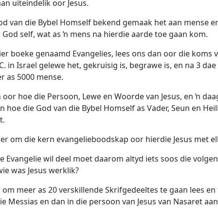
n uiteindelik oor Jesus.
od van die Bybel Homself bekend gemaak het aan mense en m
, God self, wat as ŉ mens na hierdie aarde toe gaan kom.
 vier boeke genaamd Evangelies, lees ons dan oor die koms v
.C. in Israel gelewe het, gekruisig is, begrawe is, en na 3 d
r as 5000 mense.
 oor hoe die Persoon, Lewe en Woorde van Jesus, en ŉ daa
 en hoe die God van die Bybel Homself as Vader, Seun en H
t.
r om die kern evangelieboodskap oor hierdie Jesus met elk
 Evangelie wil deel moet daarom altyd iets soos die volgend
 wie was Jesus werklik?
m meer as 20 verskillende Skrifgedeeltes te gaan lees en t
e Messias en dan in die persoon van Jesus van Nasaret aan