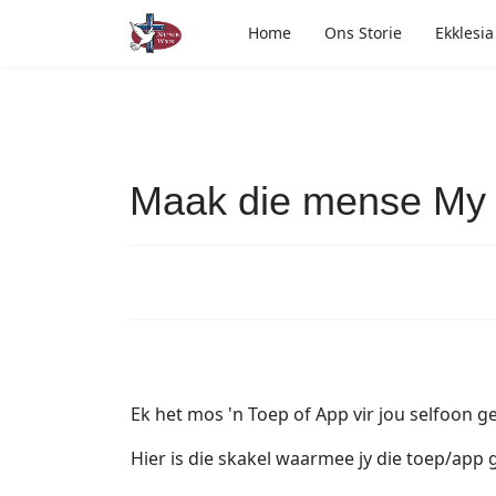
Home
Ons Storie
Ekklesia
Maak die mense My d
Ek het mos 'n Toep of App vir jou selfoon 
Hier is die skakel waarmee jy die toep/app g