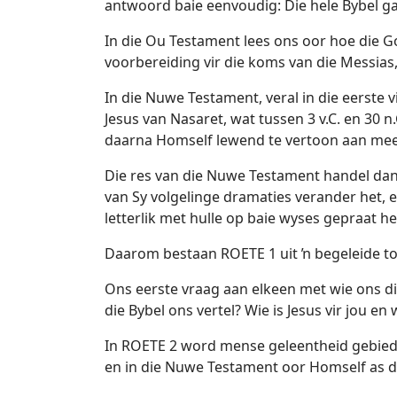
antwoord baie eenvoudig: Die hele Bybel gaa
In die Ou Testament lees ons oor hoe die G
voorbereiding vir die koms van die Messias
In die Nuwe Testament, veral in die eerste
Jesus van Nasaret, wat tussen 3 v.C. en 30 n
daarna Homself lewend te vertoon aan mee
Die res van die Nuwe Testament handel dan
van Sy volgelinge dramaties verander het,
letterlik met hulle op baie wyses gepraat he
Daarom bestaan ROETE 1 uit ŉ begeleide toe
Ons eerste vraag aan elkeen met wie ons die
die Bybel ons vertel? Wie is Jesus vir jou en
In ROETE 2 word mense geleentheid gebied o
en in die Nuwe Testament oor Homself as di