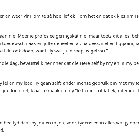
r en weer vir Hom te sê hoe lief ek Hom het en dat ek kies om Hom
an nie. Moenie profesieë geringskat nie, maar toets dit alles, beh
oegewyd maak en julle geheel en al, na gees, siel en liggaam, so
l dit ook doen, want Hy wat julle roep, is getrou.”
die dag, bewustelik herinner dat die Here self by my en in my be
y lei en my leer. Hy gaan selfs ander mense gebruik om met my te
n doen het, klaar te maak en my “te heilig” totdat ek, uiteindelik
n heeltyd daar by jou en in jou, voor, tydens en in alles wat jy d
ed.