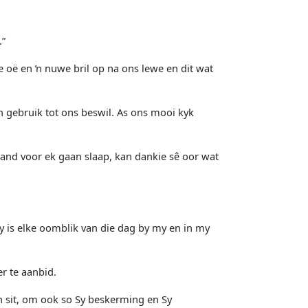
.”
 oë en ŉ nuwe bril op na ons lewe en dit wat
n gebruik tot ons beswil. As ons mooi kyk
aand voor ek gaan slaap, kan dankie sê oor wat
 is elke oomblik van die dag by my en in my
r te aanbid.
n sit, om ook so Sy beskerming en Sy