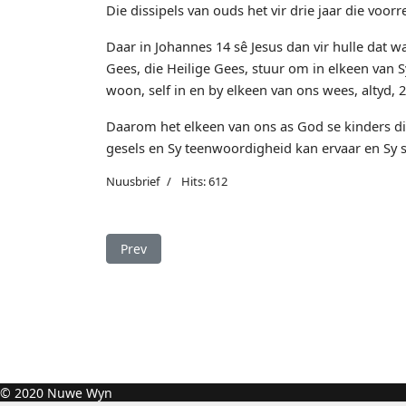
Die dissipels van ouds het vir drie jaar die vo
Daar in Johannes 14 sê Jesus dan vir hulle dat 
Gees, die Heilige Gees, stuur om in elkeen van 
woon, self in en by elkeen van ons wees, altyd, 2
Daarom het elkeen van ons as God se kinders di
gesels en Sy teenwoordigheid kan ervaar en Sy 
Nuusbrief
Hits: 612
Previous article: In die Here se teenwoordighe
Prev
© 2020 Nuwe Wyn