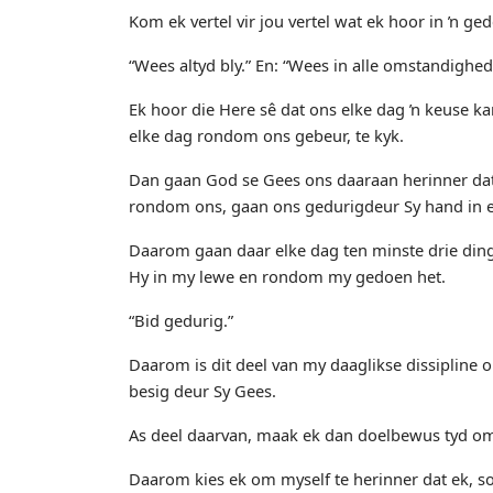
Kom ek vertel vir jou vertel wat ek hoor in ŉ ged
“Wees altyd bly.” En: “Wees in alle omstandighed
Ek hoor die Here sê dat ons elke dag ŉ keuse k
elke dag rondom ons gebeur, te kyk.
Dan gaan God se Gees ons daaraan herinner dat d
rondom ons, gaan ons gedurigdeur Sy hand in 
Daarom gaan daar elke dag ten minste drie dinge
Hy in my lewe en rondom my gedoen het.
“Bid gedurig.”
Daarom is dit deel van my daaglikse dissipline
besig deur Sy Gees.
As deel daarvan, maak ek dan doelbewus tyd om
Daarom kies ek om myself te herinner dat ek, so