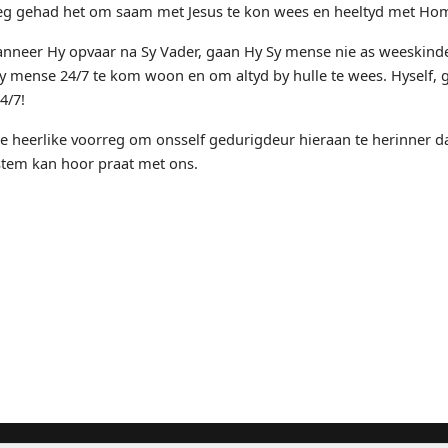
orreg gehad het om saam met Jesus te kon wees en heeltyd met Hom
wanneer Hy opvaar na Sy Vader, gaan Hy Sy mense nie as weeskinde
Sy mense 24/7 te kom woon en om altyd by hulle te wees. Hyself, g
4/7!
e heerlike voorreg om onsself gedurigdeur hieraan te herinner d
stem kan hoor praat met ons.
id (Derde wenk)