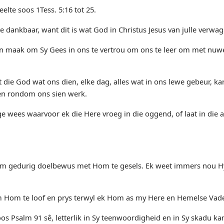
eelte soos 1Tess. 5:16 tot 25.
e dankbaar, want dit is wat God in Christus Jesus van julle verwag
an maak om Sy Gees in ons te vertrou om ons te leer om met nuwe
ie God wat ons dien, elke dag, alles wat in ons lewe gebeur, ka
en rondom ons sien werk.
 wees waarvoor ek die Here vroeg in die oggend, of laat in die 
 om gedurig doelbewus met Hom te gesels. Ek weet immers nou Hy
 Hom te loof en prys terwyl ek Hom as my Here en Hemelse Vade
os Psalm 91 sê, letterlik in Sy teenwoordigheid en in Sy skadu ka