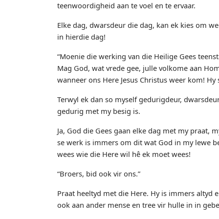
teenwoordigheid aan te voel en te ervaar.
Elke dag, dwarsdeur die dag, kan ek kies om wee
in hierdie dag!
“Moenie die werking van die Heilige Gees teensta
Mag God, wat vrede gee, julle volkome aan Hom t
wanneer ons Here Jesus Christus weer kom! Hy sa
Terwyl ek dan so myself gedurigdeur, dwarsdeur 
gedurig met my besig is.
Ja, God die Gees gaan elke dag met my praat, m
se werk is immers om dit wat God in my lewe begi
wees wie die Here wil hê ek moet wees!
“Broers, bid ook vir ons.”
Praat heeltyd met die Here. Hy is immers altyd e
ook aan ander mense en tree vir hulle in in geb