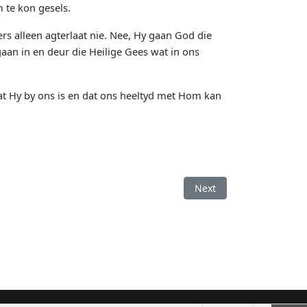
 te kon gesels.
rs alleen agterlaat nie. Nee, Hy gaan God die
aan in en deur die Heilige Gees wat in ons
at Hy by ons is en dat ons heeltyd met Hom kan
Next article: Meer in di
Next