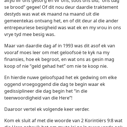
altyd vir ons gesorg en vir ons, soos ons bid, “ons dag
se brood” gegee! Of dit nou deur daardie traktement
destyds was wat ek maand na maand uit die
gemeentekas ontvang het, en of dit deur al die ander
entrepeuriese besigheid was wat ek en my vrou in ons
vrye tyd mee besig was.
Maar van daardie dag af in 1993 was dit asof ek van
vooraf moes leer om met geloofsoë te kyk na my
finansies, hoe ek begroot, en wat ons as gesin mag
koop of nie “geld gehad het” om nie te koop nie.
En hierdie nuwe geloofspad het ek gedwing om elke
oggend vroegoggend die dag te begin waar ek
gedissiplineer die dag begin het “in die
teenwoordigheid van die Here”!
Daaroor vertel ek volgende keer verder.
Kom ek sluit af met die woorde van 2 Korintiërs 9:8 wat