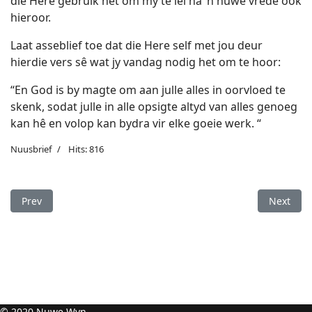
die Here gebruik het om my te lei na ’n nuwe vrede ook
hieroor.
Laat asseblief toe dat die Here self met jou deur
hierdie vers sê wat jy vandag nodig het om te hoor:
“En God is by magte om aan julle alles in oorvloed te
skenk, sodat julle in alle opsigte altyd van alles genoeg
kan hê en volop kan bydra vir elke goeie werk. “
Nuusbrief
Hits: 816
Previous article: In Sy teenwoordigheid leer ’n mens om angs 
Next arti
Prev
Next
© 2020 Nuwe Wyn