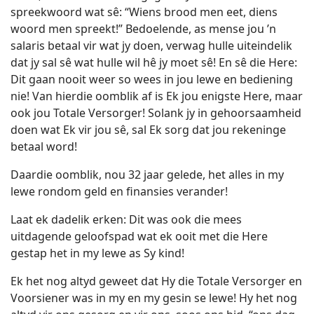
spreekwoord wat sê: “Wiens brood men eet, diens
woord men spreekt!” Bedoelende, as mense jou ’n
salaris betaal vir wat jy doen, verwag hulle uiteindelik
dat jy sal sê wat hulle wil hê jy moet sê! En sê die Here:
Dit gaan nooit weer so wees in jou lewe en bediening
nie! Van hierdie oomblik af is Ek jou enigste Here, maar
ook jou Totale Versorger! Solank jy in gehoorsaamheid
doen wat Ek vir jou sê, sal Ek sorg dat jou rekeninge
betaal word!
Daardie oomblik, nou 32 jaar gelede, het alles in my
lewe rondom geld en finansies verander!
Laat ek dadelik erken: Dit was ook die mees
uitdagende geloofspad wat ek ooit met die Here
gestap het in my lewe as Sy kind!
Ek het nog altyd geweet dat Hy die Totale Versorger en
Voorsiener was in my en my gesin se lewe! Hy het nog