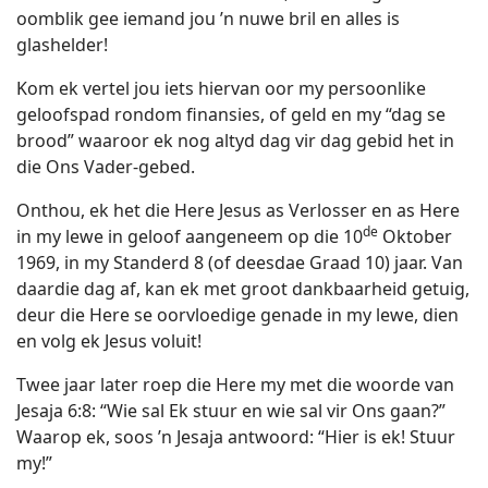
oomblik gee iemand jou ’n nuwe bril en alles is
glashelder!
Kom ek vertel jou iets hiervan oor my persoonlike
geloofspad rondom finansies, of geld en my “dag se
brood” waaroor ek nog altyd dag vir dag gebid het in
die Ons Vader-gebed.
Onthou, ek het die Here Jesus as Verlosser en as Here
de
in my lewe in geloof aangeneem op die 10
Oktober
1969, in my Standerd 8 (of deesdae Graad 10) jaar. Van
daardie dag af, kan ek met groot dankbaarheid getuig,
deur die Here se oorvloedige genade in my lewe, dien
en volg ek Jesus voluit!
Twee jaar later roep die Here my met die woorde van
Jesaja 6:8: “Wie sal Ek stuur en wie sal vir Ons gaan?”
Waarop ek, soos ’n Jesaja antwoord: “Hier is ek! Stuur
my!”