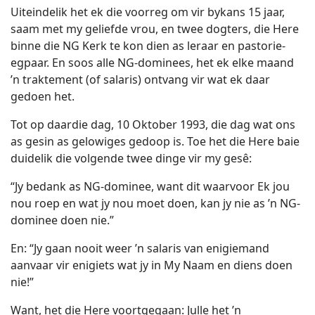
Uiteindelik het ek die voorreg om vir bykans 15 jaar,
saam met my geliefde vrou, en twee dogters, die Here
binne die NG Kerk te kon dien as leraar en pastorie-
egpaar. En soos alle NG-dominees, het ek elke maand
’n traktement (of salaris) ontvang vir wat ek daar
gedoen het.
Tot op daardie dag, 10 Oktober 1993, die dag wat ons
as gesin as gelowiges gedoop is. Toe het die Here baie
duidelik die volgende twee dinge vir my gesê:
“Jy bedank as NG-dominee, want dit waarvoor Ek jou
nou roep en wat jy nou moet doen, kan jy nie as ’n NG-
dominee doen nie.”
En: “Jy gaan nooit weer ’n salaris van enigiemand
aanvaar vir enigiets wat jy in My Naam en diens doen
nie!”
Want, het die Here voortgegaan: Julle het ’n